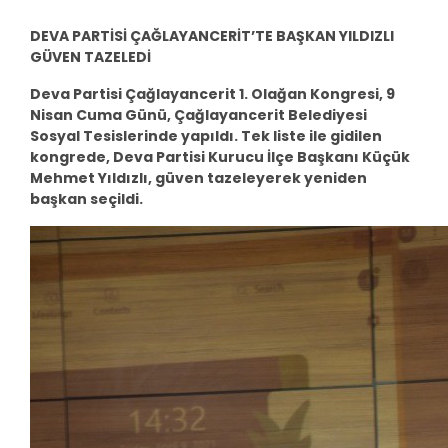
DEVA PARTİSİ ÇAĞLAYANCERİT’TE BAŞKAN YILDIZLI
GÜVEN TAZELEDİ
Deva Partisi Çağlayancerit 1. Olağan Kongresi, 9
Nisan Cuma Günü, Çağlayancerit Belediyesi
Sosyal Tesislerinde yapıldı. Tek liste ile gidilen
kongrede, Deva Partisi Kurucu İlçe Başkanı Küçük
Mehmet Yıldızlı, güven tazeleyerek yeniden
başkan seçildi.