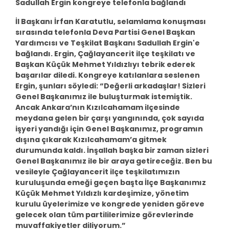
Sadullah Ergin kongreye telefonla bağlandı
İl Başkanı İrfan Karatutlu, selamlama konuşması
sırasında telefonla Deva Partisi Genel Başkan
Yardımcısı ve Teşkilat Başkanı Sadullah Ergin'e
bağlandı. Ergin, Çağlayancerit ilçe teşkilatı ve
Başkan Küçük Mehmet Yıldızlıyı tebrik ederek
başarılar diledi. Kongreye katılanlara seslenen
Ergin, şunları söyledi: “Değerli arkadaşlar! Sizleri
Genel Başkanımız ile buluşturmak istemiştik.
Ancak Ankara’nın Kızılcahamam ilçesinde
meydana gelen bir çarşı yangınında, çok sayıda
işyeri yandığı için Genel Başkanımız, programın
dışına çıkarak Kızılcahamam’a gitmek
durumunda kaldı. İnşallah başka bir zaman sizleri
Genel Başkanımız ile bir araya getireceğiz. Ben bu
vesileyle Çağlayancerit ilçe teşkilatımızın
kuruluşunda emeği geçen başta İlçe Başkanımız
Küçük Mehmet Yıldızlı kardeşimize, yönetim
kurulu üyelerimize ve kongrede yeniden göreve
gelecek olan tüm partililerimize görevlerinde
muvaffakiyetler diliyorum.”