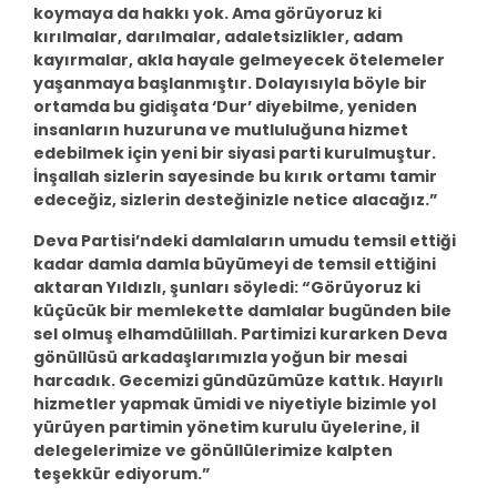
koymaya da hakkı yok. Ama görüyoruz ki
kırılmalar, darılmalar, adaletsizlikler, adam
kayırmalar, akla hayale gelmeyecek ötelemeler
yaşanmaya başlanmıştır. Dolayısıyla böyle bir
ortamda bu gidişata ‘Dur’ diyebilme, yeniden
insanların huzuruna ve mutluluğuna hizmet
edebilmek için yeni bir siyasi parti kurulmuştur.
İnşallah sizlerin sayesinde bu kırık ortamı tamir
edeceğiz, sizlerin desteğinizle netice alacağız.”
Deva Partisi’ndeki damlaların umudu temsil ettiği
kadar damla damla büyümeyi de temsil ettiğini
aktaran Yıldızlı, şunları söyledi: “Görüyoruz ki
küçücük bir memlekette damlalar bugünden bile
sel olmuş elhamdülillah.
Partimizi kurarken Deva
gönüllüsü arkadaşlarımızla yoğun bir mesai
harcadık. Gecemizi gündüzümüze kattık. Hayırlı
hizmetler yapmak ümidi ve niyetiyle bizimle yol
yürüyen partimin yönetim kurulu üyelerine, il
delegelerimize ve gönüllülerimize kalpten
teşekkür ediyorum.”