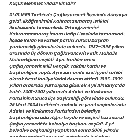
Küçük Mehmet Yıldızlı kimdir?
01.01.1959 Tarihinde Çağlayancerit İlçesinde dünyaya
geldi. İlköğrenimini Kahramanmaraş İstiklal
ilkokulunda tamamladı. Ortaöğrenimini
Kahramanmaraş İmam Hatip Lisesinde tamamladı.
İlçede Refah ve Fazilet partisi kurucu başkan
yardımcılığı görevlerinde bulundu.. 1987–1995 yılları
arasında üç dönem Çağlayancerit Fatih Mahalle
Muhtarlığına seçildi. Aynı tarihler arası
Çağlayancerit Milli Gençlik Vakfını kurdu ve
başkanlığını yaptı. Aynı zamanda özel işyeri sahibi
olarak ticari faaliyetlerini devam ettirdi. 1995–1999
yılları arasında yurt dışına giderek 4 yıl Almanya’da
kaldı. 2001-2002 yıllarında Adalet ve Kalkınma
Partisinin Kurucu İlçe Başkanlığı görevinde bulundu.
29 Mart 2004 tarihinde mahalli ve yerel seçimlerinde
Adalet ve Kalkınma Partisinden belediye
başkanlığına adaylığını koydu ve seçimi kazanarak
Çağlayancerit’te belediye başkanı seçildi. 5 yıl
belediye başkanlığı yaptıktan sonra 2009 yılında
yapılan mahalli ve yerel seçimlerde belediye