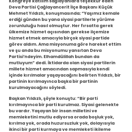
Kongreye katılım sağlayanlara teşekkür eden
Deva Partisi Çağlayancerit İlçe Başkanı Küçük
Mehmet Yıldızlı, konuşmasında; “Yaşımız kemale
erdiği günden bu yana siyasi partilerle yürüme
zorunluluğu hasıl olmuştur. Her fırsatta gerek
ülkemize hizmet açısından gerekse ilçemize
hizmet etmek amacıyla birçok siyasi partide
görev aldım. Ama misyonuma göre hareket ettim
ve şu anda bu misyonumu yansıtan Deva
Partisi’ndeyim. Elhamdülillah bundan da
mutluyum” dedi. İktidarda olan siyasi partilerin
millete hizmet amacından sapmasıyla kendi
içinde kırılmalar yaşayacağını belirten Yıldızlı, bir
partinin kırılmayınca başka bir partinin
kurulmayacağını söyledi.
Başkan Yıldızlı, şöyle konuştu: “Bir parti
kırılmayınca bir parti kurulmaz. Siyasi gelenekte
bu vardır. Yaşayan bir insan milletini ve
memleketini mutlu ediyorsa orada boşluk yok,
kırılma yok, orada huzursuzluk yok, dolayısıyla
ikinci bir parti kurmaya ve memleketi ikileme