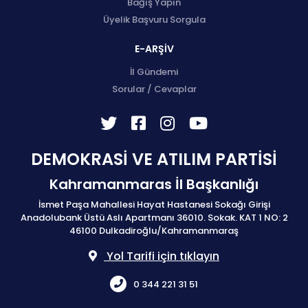
Bağış Yapın
Üyelik Başvuru Sorgula
E-ARŞİV
İl Gündemi
Sorular / Cevaplar
DEMOKRASİ VE ATILIM PARTİSİ
Kahramanmaras İl Başkanlığı
İsmet Paşa Mahallesi Hayat Hastanesi Sokağı Girişi
Anadolubank Üstü Aslı Apartmanı 36010. Sokak. KAT 1 NO: 2
46100 Dulkadiroğlu/Kahramanmaraş
Yol Tarifi için tıklayın
0 344 221 31 51