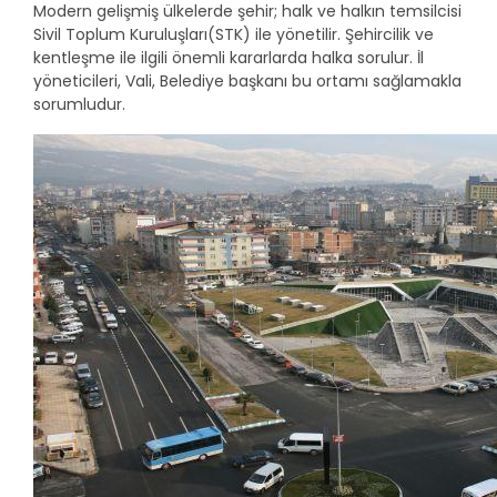
Modern gelişmiş ülkelerde şehir; halk ve halkın temsilcisi
Sivil Toplum Kuruluşları(
STK
) ile yönetilir. Şehircilik ve
kentleşme ile ilgili önemli kararlarda halka sorulur. İl
yöneticileri, Vali, Belediye başkanı bu ortamı sağlamakla
sorumludur.