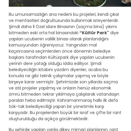
Bu umursamazlığın ana nedeni bu projeleri, kendi çıkar
ve menfaatleri doğrultusunda kullanmak isteyenlerdir.
Şimdi daha İl Özel idare Binasının (saçma bina) yıkımı
bitmeden eski orta hal binasındaki
‘’Kültür Park"
diye
yapılan ucubenin valilik binası olarak planlandığını
kamuoyundan öğreniyoruz. Yangından mal
kaçırırcasına seçimlerden önce dönemin belediye
başkanı tarafından Kültürpark diye yapılan ucubenin
yerinin dere yatağı olduğu iddia ediliyor. Şimdi
belediyeciliğin kitabını yazdım diyenler, acaba bu
konuda ne gibi teknik çalışmalar yapmış ve böyle
birşeye karar vermiştir. Şehrimizde son yıllarda saçma
ve atıl projeler yapılmış ve onların henüz ekonomik
ömrü bitmeden tekrar yıkılmaya çalışılarak vatandaşın
paraları heba edilmiştir.
Kahramanmaraş
halkı ilk defa
Sök-tak belediyeciliği yapan bir yönetimle karşı
karşıyadır. Bu projelerden büyük bir israf ve çifte bir rant
oluşturulduğu da açıkça görülmektedir.
Bu şehirde yapılan yanlış dikey mimari planlarının, rant