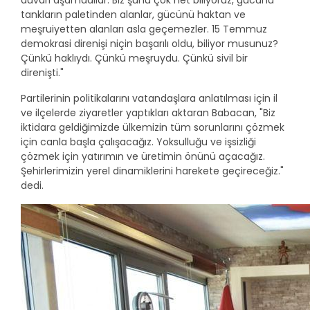
duvarı aşamadılar. Biz şunu çok net biliyoruz, gücünü
tankların paletinden alanlar, gücünü haktan ve
meşruiyetten alanları asla geçemezler. 15 Temmuz
demokrasi direnişi niçin başarılı oldu, biliyor musunuz?
Çünkü haklıydı. Çünkü meşruydu. Çünkü sivil bir
direnişti."
Partilerinin politikalarını vatandaşlara anlatılması için il
ve ilçelerde ziyaretler yaptıkları aktaran Babacan, "Biz
iktidara geldiğimizde ülkemizin tüm sorunlarını çözmek
için canla başla çalışacağız. Yoksulluğu ve işsizliği
çözmek için yatırımın ve üretimin önünü açacağız.
Şehirlerimizin yerel dinamiklerini harekete geçireceğiz."
dedi.