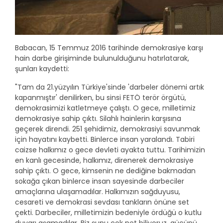
Babacan, 15 Temmuz 2016 tarihinde demokrasiye karşı
hain darbe girişiminde bulunulduğunu hatırlatarak,
şunları kaydetti:
"Tam da 21.yüzyılın Türkiye'sinde 'darbeler dönemi artık
kapanmıştır' denilirken, bu sinsi FETÖ terör örgütü,
demokrasimizi katletmeye çalıştı. O gece, milletimiz
demokrasiye sahip çıktı. Silahlı hainlerin karşısına
geçerek direndi. 251 şehidimiz, demokrasiyi savunmak
için hayatını kaybetti. Binlerce insan yaralandı. Tabiri
caizse halkımız o gece devleti ayakta tuttu. Tarihimizin
en kanlı gecesinde, halkımız, direnerek demokrasiye
sahip çıktı. O gece, kimsenin ne dediğine bakmadan
sokağa çıkan binlerce insan sayesinde darbeciler
amaçlarına ulaşamadılar. Halkımızın sağduyusu,
cesareti ve demokrasi sevdası tankların önüne set
çekti. Darbeciler, milletimizin bedeniyle ördüğü o kutlu