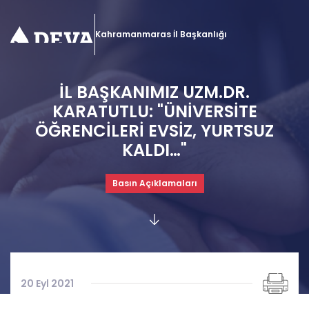
Kahramanmaras İl Başkanlığı
İL BAŞKANIMIZ UZM.DR.
KARATUTLU: "ÜNİVERSİTE
ÖĞRENCİLERİ EVSİZ, YURTSUZ
KALDI…"
Basın Açıklamaları
20 Eyl 2021