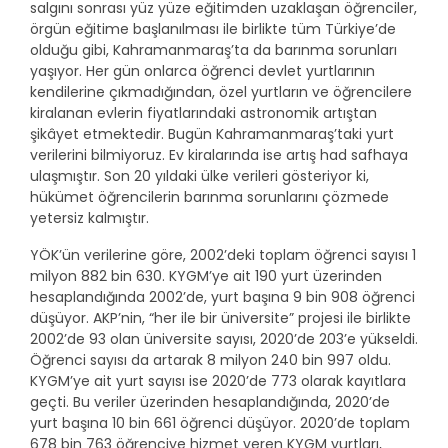
salgını sonrası yüz yüze eğitimden uzaklaşan öğrenciler,
örgün eğitime başlanılması ile birlikte tüm Türkiye’de
olduğu gibi, Kahramanmaraş’ta da barınma sorunları
yaşıyor. Her gün onlarca öğrenci devlet yurtlarının
kendilerine çıkmadığından, özel yurtların ve öğrencilere
kiralanan evlerin fiyatlarındaki astronomik artıştan
şikâyet etmektedir. Bugün Kahramanmaraş’taki yurt
verilerini bilmiyoruz. Ev kiralarında ise artış had safhaya
ulaşmıştır. Son 20 yıldaki ülke verileri gösteriyor ki,
hükümet öğrencilerin barınma sorunlarını çözmede
yetersiz kalmıştır.
YÖK’ün verilerine göre, 2002’deki toplam öğrenci sayısı 1
milyon 882 bin 630. KYGM’ye ait 190 yurt üzerinden
hesaplandığında 2002’de, yurt başına 9 bin 908 öğrenci
düşüyor. AKP’nin, “her ile bir üniversite” projesi ile birlikte
2002’de 93 olan üniversite sayısı, 2020’de 203’e yükseldi.
Öğrenci sayısı da artarak 8 milyon 240 bin 997 oldu.
KYGM’ye ait yurt sayısı ise 2020’de 773 olarak kayıtlara
geçti. Bu veriler üzerinden hesaplandığında, 2020’de
yurt başına 10 bin 661 öğrenci düşüyor. 2020’de toplam
678 bin 763 öğrenciye hizmet veren KYGM yurtları,