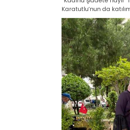
“Kadına şiddete hayır”
Karatutlu’nun da katılım