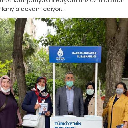
 imza kampanyası İl Başkanımız Uzm.Dr.İrfan
larıyla devam ediyor...