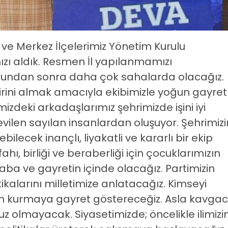
 ve Merkez İlçelerimiz Yönetim Kurulu
zı aldık. Resmen İl yapılanmamızı
 Bundan sonra daha çok sahalarda olacağız.
dirini almak amacıyla ekibimizle yoğun gayret
izdeki arkadaşlarımız şehrimizde işini iyi
ilen sayılan insanlardan oluşuyor. Şehrimizi
ilecek inançlı, liyakatli ve kararlı bir ekip
ahı, birliği ve beraberliği için çocuklarımızın
çaba ve gayretin içinde olacağız. Partimizin
itikalarını milletimize anlatacağız. Kimseyi
şim kurmaya gayret göstereceğiz. Asla kavgac
uz olmayacak. Siyasetimizde; öncelikle ilimizi