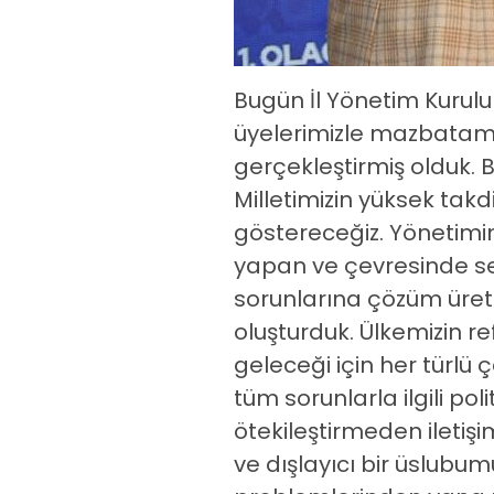
Bugün İl Yönetim Kurulu
üyelerimizle mazbatamı
gerçekleştirmiş olduk.
Milletimizin yüksek tak
göstereceğiz. Yönetimim
yapan ve çevresinde sev
sorunlarına çözüm üreteb
oluşturduk. Ülkemizin ref
geleceği için her türlü 
tüm sorunlarla ilgili pol
ötekileştirmeden ileti
ve dışlayıcı bir üslubum