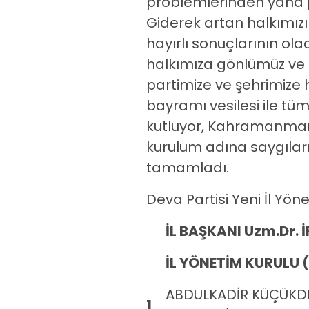
problemlerinden yana p
Giderek artan halkımızın
hayırlı sonuçlarının o
halkımıza gönlümüz ve 
partimize ve şehrimize 
bayramı vesilesi ile t
kutluyor, Kahramanmar
kurulum adına saygıları
tamamladı.
Deva Partisi Yeni İl Yön
İL BAŞKANI Uzm.Dr.
İL YÖNETİM KURULU (
ABDULKADİR KÜÇÜKDE
1