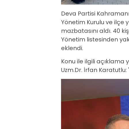
Deva Partisi Kahramanma
Yönetim Kurulu ve ilçe y
mazbatasını aldı. 40 ki
Yönetim listesinden yakla
eklendi.
Konu ile ilgili açıklam
Uzm.Dr. İrfan Karatutlu: 