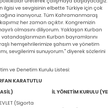
olitikalar üreterek çalışmaya başlayacağız.
 ilgisi ve sevgisinin elbette Türkiye için çok
lacağına inanıyoruz. Tüm Kahramanmaraş
kapımız her zaman açıktır. Kongremizin
hayırlı olmasını diliyorum. Yaklaşan Kurban
üm vatandaşlarımızın Kurban bayramlarını
aşlı hemşehrilerimize şahsım ve yönetim
mı, sevgilerimi sunuyorum." diyerek sözlerini
etim ve Denetim Kurulu Listesi:
 İRFAN KARATUTLU
ASİL)
İL YÖNETİM KURULU (Y
VLET (Sigorta