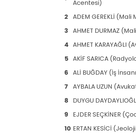
Acentesi)
2
ADEM GEREKLİ (Mali 
3
AHMET DURMAZ (Mali
4
AHMET KARAYAĞLI (A
5
AKİF SARICA (Radyolo
6
ALİ BUĞDAY (İş İnsan
7
AYBALA UZUN (Avuka
8
DUYGU DAYDAYLIOĞLU
9
EJDER SEÇKİNER (Ço
10
ERTAN KESİCİ (Jeoloj