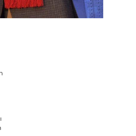
n
ı
n