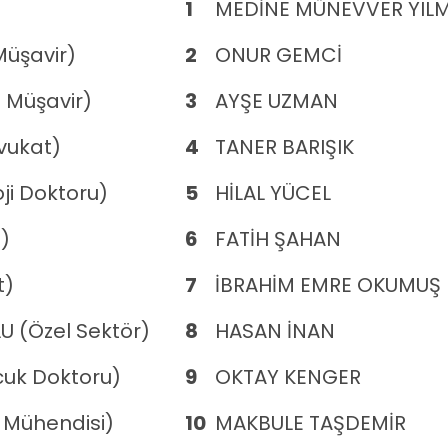
1
MEDİNE MÜNEVVER YIL
Müşavir)
2
ONUR GEMCİ
 Müşavir)
3
AYŞE UZMAN
vukat)
4
TANER BARIŞIK
ji Doktoru)
5
HİLAL YÜCEL
ı)
6
FATİH ŞAHAN
t)
7
İBRAHİM EMRE OKUMUŞ
 (Özel Sektör)
8
HASAN İNAN
cuk Doktoru)
9
OKTAY KENGER
i Mühendisi)
10
MAKBULE TAŞDEMİR