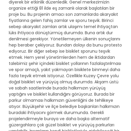
diyerek bir etkinlik düzenledik. Genel merkezimizin
organize ettiği 81 ilde eş zamanlı olarak başlatılan bir
proje bu. Bu projenin amacı son zamanlarda akaryakıt
fiyatlarına gelen fahiş zamlar ve sporu teşvik. Birinci
sebep akaryakıt zamları artık ulaşımı temel ihtiyaçtan
lüks ihtiyaca dönüştürmüş durumda. Buna artık dur
denilmesi gerekiyor. Yönetilemeyen ülkenin sonuçlarını
hep beraber çekiyoruz. Bundan dolayı da bunu protesto
ediyoruz. Bir diğer sebep ise bisiklet sporunu teşvik
etmek. Hem yerel yönetimlerden hem de iktidardan
talebimiz şehir içindeki bisiklet yollarının fazlalaştırılması
ve spor amaçlı, yakıt yakmayan bisiklete binmeyi daha
fazla teşvik etmek istiyoruz. Özellikle Kuzey Çevre yolu
doğal bisiklet ve yürüyüş olmuş durumda. Akşam üstü
ve sabah saatlerinde burada halkımızın yürüyüş
yaptığını ve bisiklet kullandığını görüyoruz. Burada bir
parkur olmaması halkımızın güvenliğini de tehlikeye
atıyor. Büyükşehir ve ilçe belediye başkanları halkımızın
buradaki ihtiyacını görmek durumunda. Gerekli
projelendirmeyle buraya ve daha başka alternatif
güzergahlara çok güzel bisiklet ve yürüyüş parkurları