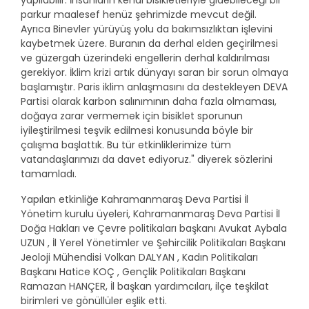
yapılabilir. İnsanların kendi bisikletleriyle gidebileceği bir
parkur maalesef henüz şehrimizde mevcut değil.
Ayrıca Binevler yürüyüş yolu da bakımsızlıktan işlevini
kaybetmek üzere. Buranın da derhal elden geçirilmesi
ve güzergah üzerindeki engellerin derhal kaldırılması
gerekiyor. İklim krizi artık dünyayı saran bir sorun olmaya
başlamıştır. Paris iklim anlaşmasını da destekleyen DEVA
Partisi olarak karbon salınımının daha fazla olmaması,
doğaya zarar vermemek için bisiklet sporunun
iyileştirilmesi teşvik edilmesi konusunda böyle bir
çalışma başlattık. Bu tür etkinliklerimize tüm
vatandaşlarımızı da davet ediyoruz." diyerek sözlerini
tamamladı.
Yapılan etkinliğe Kahramanmaraş Deva Partisi İl
Yönetim kurulu üyeleri, Kahramanmaraş Deva Partisi İl
Doğa Hakları ve Çevre politikaları başkanı Avukat Aybala
UZUN , İl Yerel Yönetimler ve Şehircilik Politikaları Başkanı
Jeoloji Mühendisi Volkan DALYAN , Kadın Politikaları
Başkanı Hatice KOÇ , Gençlik Politikaları Başkanı
Ramazan HANÇER, İl başkan yardımcıları, ilçe teşkilat
birimleri ve gönüllüler eşlik etti.