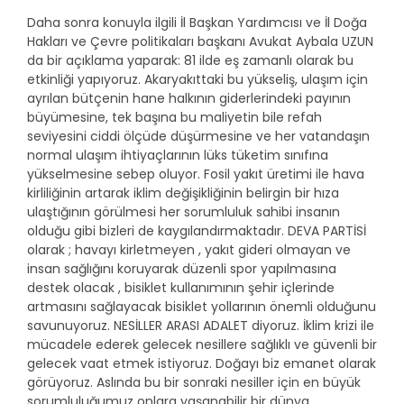
Daha sonra konuyla ilgili İl Başkan Yardımcısı ve İl Doğa
Hakları ve Çevre politikaları başkanı Avukat Aybala UZUN
da bir açıklama yaparak: 81 ilde eş zamanlı olarak bu
etkinliği yapıyoruz. Akaryakıttaki bu yükseliş, ulaşım için
ayrılan bütçenin hane halkının giderlerindeki payının
büyümesine, tek başına bu maliyetin bile refah
seviyesini ciddi ölçüde düşürmesine ve her vatandaşın
normal ulaşım ihtiyaçlarının lüks tüketim sınıfına
yükselmesine sebep oluyor. Fosil yakıt üretimi ile hava
kirliliğinin artarak iklim değişikliğinin belirgin bir hıza
ulaştığının görülmesi her sorumluluk sahibi insanın
olduğu gibi bizleri de kaygılandırmaktadır. DEVA PARTİSİ
olarak ; havayı kirletmeyen , yakıt gideri olmayan ve
insan sağlığını koruyarak düzenli spor yapılmasına
destek olacak , bisiklet kullanımının şehir içlerinde
artmasını sağlayacak bisiklet yollarının önemli olduğunu
savunuyoruz. NESİLLER ARASI ADALET diyoruz. İklim krizi ile
mücadele ederek gelecek nesillere sağlıklı ve güvenli bir
gelecek vaat etmek istiyoruz. Doğayı biz emanet olarak
görüyoruz. Aslında bu bir sonraki nesiller için en büyük
sorumluluğumuz onlara yaşanabilir bir dünya