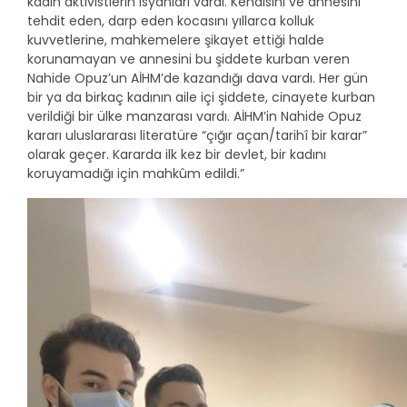
kadın aktivistlerin isyanları vardı. Kendisini ve annesini
tehdit eden, darp eden kocasını yıllarca kolluk
kuvvetlerine, mahkemelere şikayet ettiği halde
korunamayan ve annesini bu şiddete kurban veren
Nahide Opuz’un AİHM’de kazandığı dava vardı. Her gün
bir ya da birkaç kadının aile içi şiddete, cinayete kurban
verildiği bir ülke manzarası vardı. AİHM’in Nahide Opuz
kararı uluslararası literatüre “çığır açan/tarihî bir karar”
olarak geçer. Kararda ilk kez bir devlet, bir kadını
koruyamadığı için mahkûm edildi.”