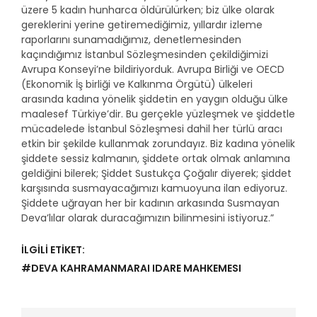
üzere 5 kadın hunharca öldürülürken; biz ülke olarak
gereklerini yerine getiremediğimiz, yıllardır izleme
raporlarını sunamadığımız, denetlemesinden
kaçındığımız İstanbul Sözleşmesinden çekildiğimizi
Avrupa Konseyi’ne bildiriyorduk. Avrupa Birliği ve OECD
(Ekonomik İş birliği ve Kalkınma Örgütü) ülkeleri
arasında kadına yönelik şiddetin en yaygın olduğu ülke
maalesef Türkiye’dir. Bu gerçekle yüzleşmek ve şiddetle
mücadelede İstanbul Sözleşmesi dahil her türlü aracı
etkin bir şekilde kullanmak zorundayız. Biz kadına yönelik
şiddete sessiz kalmanın, şiddete ortak olmak anlamına
geldiğini bilerek; Şiddet Sustukça Çoğalır diyerek; şiddet
karşısında susmayacağımızı kamuoyuna ilan ediyoruz.
Şiddete uğrayan her bir kadının arkasında Susmayan
Deva’lılar olarak duracağımızın bilinmesini istiyoruz.”
İLGİLİ ETİKET:
#DEVA KAHRAMANMARAI IDARE MAHKEMESI