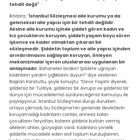
tehdit değil"
İktidara; “
İstanbul Sözleşmesi aile kurumu ya da
geleneksel aile yapısı için bir tehdit değildir.
Aksine aile kurumu içinde şiddet gören kadın ve
kız çocuklarını koruyan, şiddeti yaşam boyu süren
işkence ve kader olmaktan çıkaran bir
sözleşmedir. Şiddetin toplum ve aile yapısı içinden
arındırılmasını sağlayan koruyan, önleyen
mekanizmalar içeren uluslararası uygulanan bir
anlaşmadır.
Bahaneleri bırakın! Şiddete uğrayan
kadınların yardım çığlıklarını duyun!” diye seslenen
Başkan Karatutlu, şöyle konuştu: “Deva Yaşatır diyerek,
şiddetsiz bir Türkiye, şiddetsiz bir Avrupa ve şiddetsiz bir
dünya için mücadelemizi sürdüreceğimizi kamuoyu ile
paylaşıyoruz. İstanbul Sözleşmesi durup dururken
ortaya çıkmadı, bu Sözleşme’nin gerisinde devletlerin
koruyamadığı kadınların canları, annesiz kalan
çocukların feryatları, kızlarını şiddete kurban vermiş
ailelerin ahları, gözyaşları vardı. Kadınlara yönelik
şiddetle mücadele eden sivil toplum kuruluşlarının,