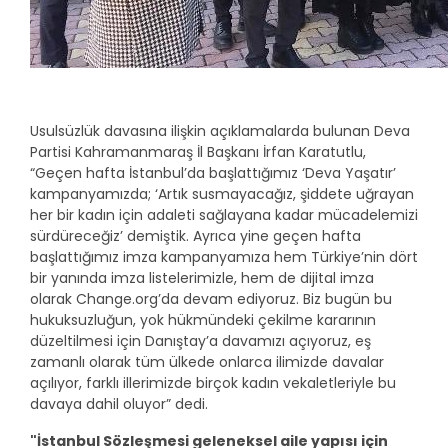
Usulsüzlük davasına ilişkin açıklamalarda bulunan Deva
Partisi Kahramanmaraş İl Başkanı İrfan Karatutlu,
“Geçen hafta İstanbul’da başlattığımız ‘Deva Yaşatır’
kampanyamızda; ‘Artık susmayacağız, şiddete uğrayan
her bir kadın için adaleti sağlayana kadar mücadelemizi
sürdüreceğiz’ demiştik. Ayrıca yine geçen hafta
başlattığımız imza kampanyamıza hem Türkiye’nin dört
bir yanında imza listelerimizle, hem de dijital imza
olarak Change.org’da devam ediyoruz. Biz bugün bu
hukuksuzluğun, yok hükmündeki çekilme kararının
düzeltilmesi için Danıştay’a davamızı açıyoruz, eş
zamanlı olarak tüm ülkede onlarca ilimizde davalar
açılıyor, farklı illerimizde birçok kadın vekaletleriyle bu
davaya dahil oluyor” dedi.
"İstanbul Sözleşmesi geleneksel aile yapısı için