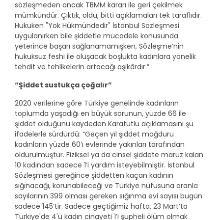
sözleşmeden ancak TBMM kararı ile geri çekilmek
mümkündür. Çıktık, oldu, bitti açıklamaları tek taraflıdır.
Hukuken "Yok Hükmündedir" İstanbul Sözleşmesi
uygulanırken bile şiddetle mücadele konusunda
yeterince başarı sağlanamamışken, Sözleşme’nin
hukuksuz feshi ile oluşacak boşlukta kadınlara yönelik
tehdit ve tehlikelerin artacağı aşikârdır.”
“Şiddet sustukça çoğalır”
2020 verilerine göre Türkiye genelinde kadınların
toplumda yaşadığı en büyük sorunun, yüzde 66 ile
şiddet olduğunu kaydeden Karatutlu açıklamasını şu
ifadelerle sürdürdü: “Geçen yıl şiddet mağduru
kadınların yüzde 60’ı evlerinde yakınları tarafından
öldürülmüştür. Fiziksel ya da cinsel şiddete maruz kalan
10 kadından sadece 1’i yardım isteyebilmiştir. İstanbul
Sözleşmesi gereğince şiddetten kaçan kadının
sığınacağı, korunabileceği ve Türkiye nüfusuna oranla
sayılarının 399 olması gereken sığınma evi sayısı bugün
sadece 145’tir. Sadece geçtiğimiz hafta, 23 Mart’ta
Türkiye'de 4'ü kadın cinayeti 1’i şüpheli ölüm olmak