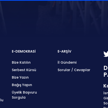
E-DEMOKRASİ
E-ARŞİV
Bize Katılın
İl Gündemi
D
Serbest Kürsü
Sorular / Cevaplar
P
Bize Yazın
Bağış Yapın
K
Üyelik Başvuru
İs
Sorgula
Gi
lu
So