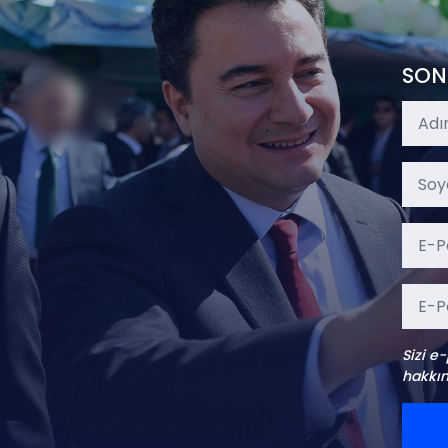
SON
Sizi e
hakkın