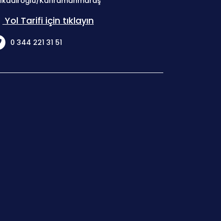
lkadiroğlu/Kahramanmaraş
Yol Tarifi için tıklayın
0 344 221 31 51