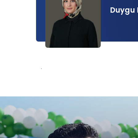
Duygu 
.