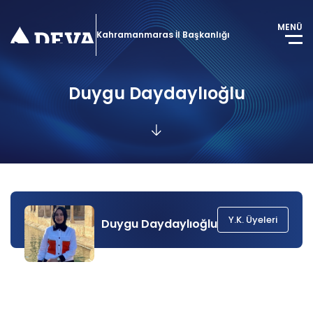
MENÜ
Kahramanmaras İl Başkanlığı
Duygu Daydaylıoğlu
Y.K. Üyeleri
Duygu Daydaylıoğlu